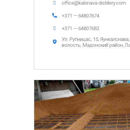
office@kalsnava-distillery.com
+371 — 64807674
+371 — 64807682
Ул. Рупницас, 15, Яункалснава
волость, Мадонский район, Ла