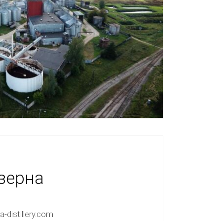
зерна
-distillery.com