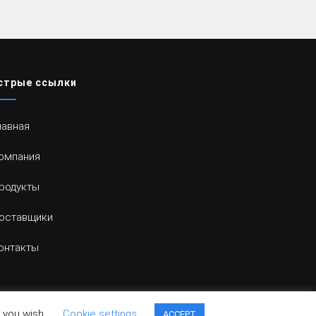
стрые ссылки
лавная
омпания
родукты
оставщики
онтакты
f you wish.
Cookie settings
ACCEPT