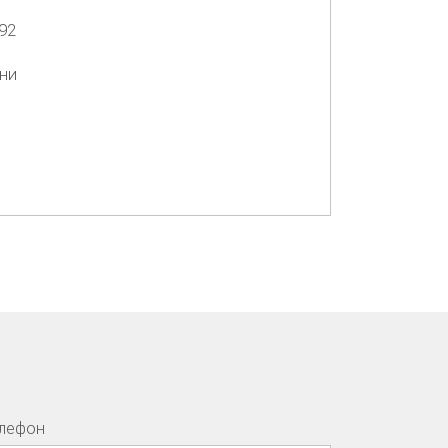
92
ни
лефон