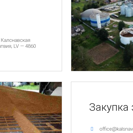
, Калснавская
твия, LV — 4860
Закупка 
office@kalsnava