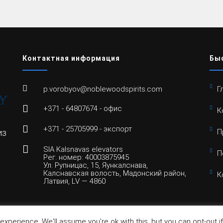
Контактная информация
Бы
p.vorobyov@noblewoodspirits.com
Г
+371 - 64807674 - офис
К
+371 - 25705999 - экспорт
из
П
SIA Kalsnavas elevators
П
Рег. номер: 40003875945
Ул. Рупницас, 15, Яункалснава,
Калснавская волость, Мадонский район,
К
Латвия, LV — 4860
xperience. We'll assume you're ok with this, but you can opt-out i