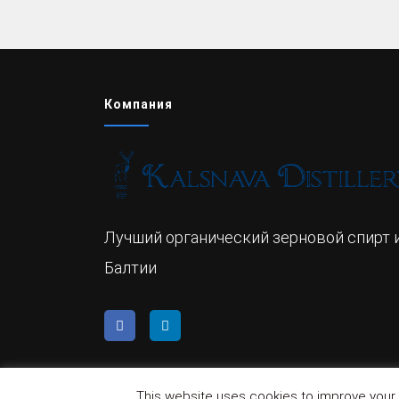
Компания
Лучший органический зерновой спирт 
Балтии
This website uses cookies to improve your e