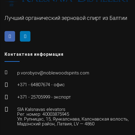
Лучший органический зерновой спирт из Балтии
Контактная информация
p.vorobyov@noblewoodspirits.com
+371 - 64807674 - офис
+371 - 25705999 - экспорт
SIA Kalsnavas elevators
Рег. номер: 40003875945
Ул. Рупницас, 15, Яункалснава, Калснавская волость,
Мадонский район, Латвия, LV — 4860